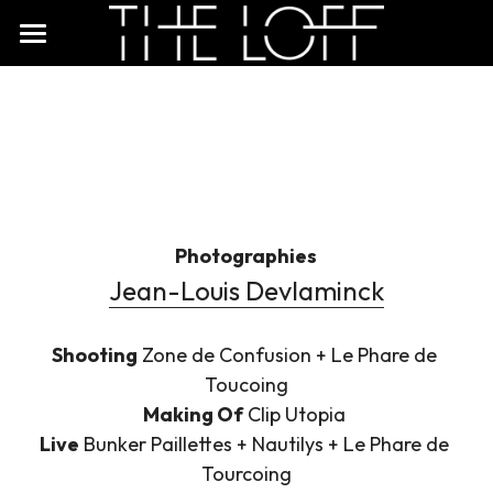
×
LES CATÉGORIES DE LA BOUTIQUE
VIDEOS
Toutes les catégories
STREAMING
TOUR
SHOP
Photographies
BIO
Jean-Louis Devlaminck
PHOTOS
Shooting
 Zone de Confusion + Le Phare de 
Toucoing
PRO
Making Of
 Clip Utopia 
CONTACT
Live
 Bunker Paillettes + Nautilys + Le Phare de 
Tourcoing